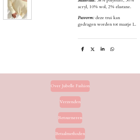
Materiaal:
58% polyester, 30%
acryl, 10% wol, 2% elastane.
Pasvorm:
deze trui kan
gedragen worden tot maatje L.
D
D
S
D
e
e
h
e
l
e
a
l
e
l
r
e
n
e
n
Over Jubelle Fashion
Verzenden
Retourneren
Betaalmethoden