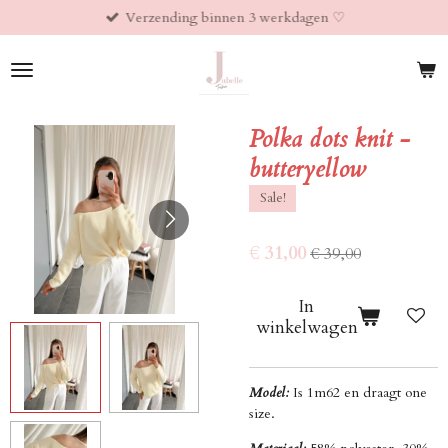
Verzending binnen 3 werkdagen ♡︎
Ga
direct
naar
de
hoofdinhoud
Polka dots knit -
butteryellow
Sale!
€ 31,00
€ 39,00
In
winkelwagen
Model:
Is 1m62 en draagt one
size.