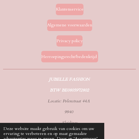
Klantenservice
Algemene voorwaarden
Privacy policy
Herroepingsrecht/bedenktijd
JUBELLE FASHION
BTW BE0805972802
Locatie: Polenstraat 44A
9940
Sleidinge
Deze website maakt gebruik van cookies om uw
ervaring te verbeteren en op maat gemaakte
Tel./whatsapp: 0492583070
advertenties weer te geven. Door op ‘Accepteren’