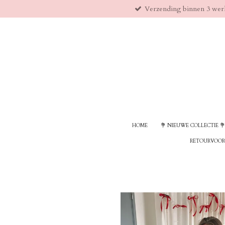
Verzending binnen 3 wer
Ga
direct
naar
de
hoofdinhoud
HOME
💐 NIEUWE COLLECTIE 💐
RETOURVOO