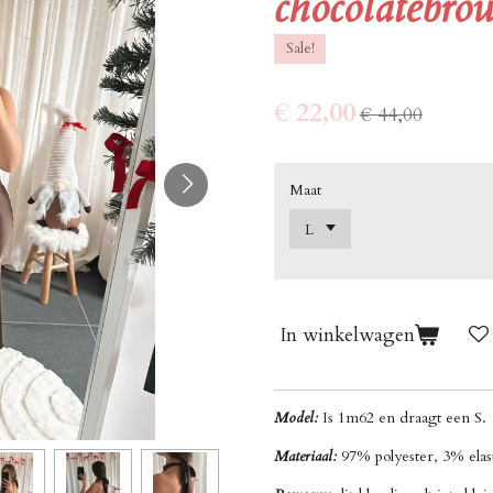
chocolatebro
Sale!
€ 22,00
€ 44,00
Maat
In winkelwagen
Model:
Is 1m62 en draagt een S
Materiaal:
97% polyester, 3% ela