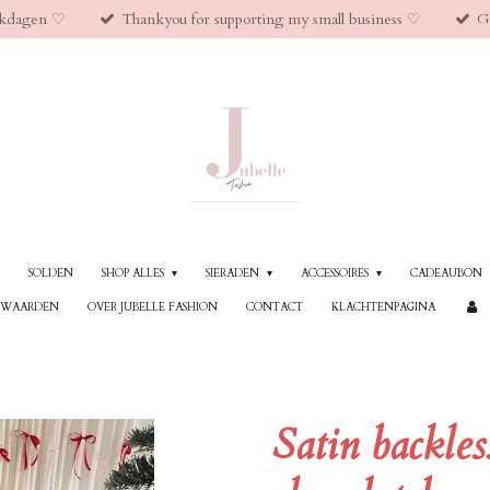
kdagen ♡︎
Thankyou for supporting my small business ♡︎
G
SOLDEN
SHOP ALLES
SIERADEN
ACCESSOIRES
CADEAUBON
RWAARDEN
OVER JUBELLE FASHION
CONTACT
KLACHTENPAGINA
Satin backles