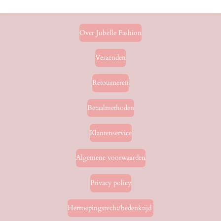
n
e
n
Over Jubelle Fashion
Verzenden
Retourneren
Betaalmethoden
Klantenservice
Algemene voorwaarden
Privacy policy
Herroepingsrecht/bedenktijd