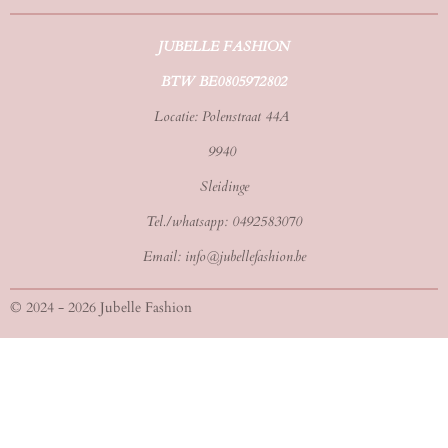
JUBELLE FASHION
BTW BE0805972802
Locatie: Polenstraat 44A
9940
Sleidinge
Tel./whatsapp: 0492583070
Email: info@jubellefashion.be
© 2024 - 2026 Jubelle Fashion