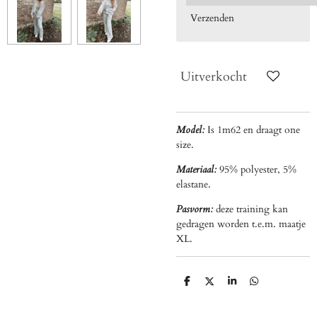
Verzenden
Uitverkocht
Model:
Is 1m62 en draagt one
size.
Materiaal:
95% polyester, 5%
elastane.
Pasvorm:
deze training kan
gedragen worden t.e.m. maatje
XL.
D
D
S
D
e
e
h
e
l
e
a
l
e
l
r
e