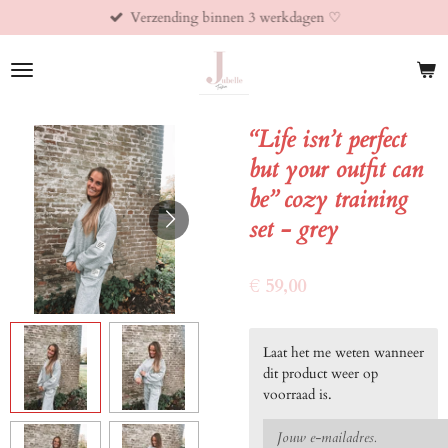
Verzending binnen 3 werkdagen ♡︎
Ga
direct
naar
de
hoofdinhoud
“Life isn’t perfect
but your outfit can
be” cozy training
set - grey
€ 59,00
Laat het me weten wanneer
dit product weer op
voorraad is.