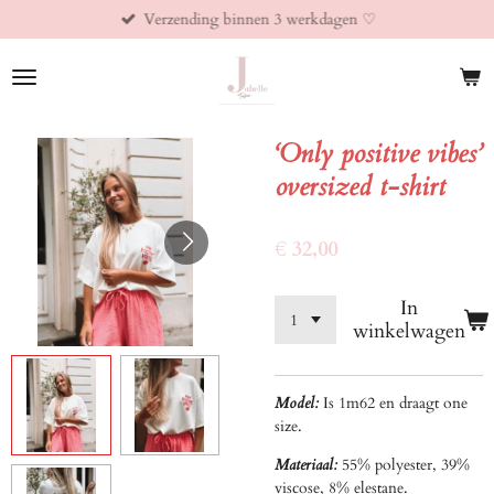
Verzending binnen 3 werkdagen ♡︎
Ga
direct
naar
de
hoofdinhoud
‘Only positive vibes’
oversized t-shirt
€ 32,00
In
winkelwagen
Model:
Is 1m62 en draagt one
size.
Materiaal:
55% polyester, 39%
viscose, 8% elestane.