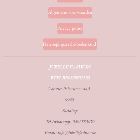
Algemene voorwaarden
Privacy policy
Herroepingsrecht/bedenktijd
JUBELLE FASHION
BTW BE0805972802
Locatie: Polenstraat 44A
9940
Sleidinge
Tel./whatsapp: 0492583070
Email: info@jubellefashion.be