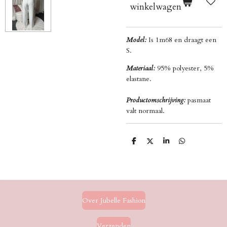
winkelwagen
Model:
Is 1m68 en draagt een
S.
Materiaal:
95% polyester, 5%
elastane.
Productomschrijving:
pasmaat
valt normaal.
D
D
S
D
e
e
h
e
l
e
a
l
e
l
r
e
n
e
n
Over Jubelle Fashion
Verzenden