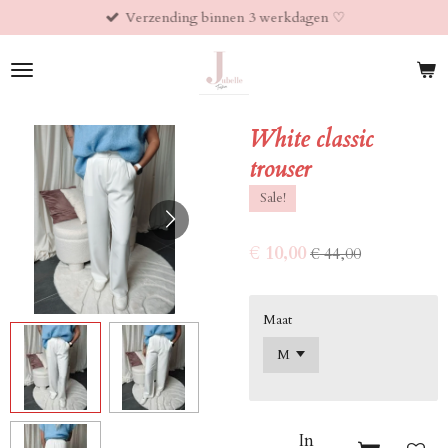
Verzending binnen 3 werkdagen ♡︎
Ga
direct
naar
de
hoofdinhoud
White classic
trouser
Sale!
€ 10,00
€ 44,00
Maat
In