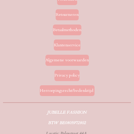
Retourneren
Betaalmethoden
Klantenservice
Algemene voorwaarden
Privacy policy
Herroepingsrecht/bedenktijd
JUBELLE FASHION
BTW BE0805972802
Locatie: Polenstraat 44A