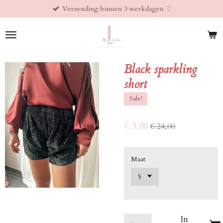
Verzending binnen 3 werkdagen ♡︎
Ga
direct
naar
de
hoofdinhoud
Black sparkling
short
Sale!
€ 5,00
€ 24,00
Maat
In