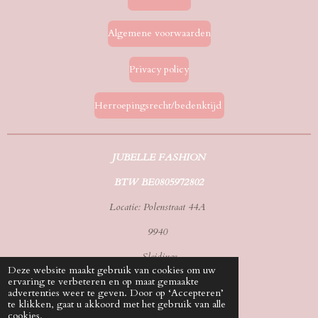
Algemene voorwaarden
Privacy policy
Herroepingsrecht/bedenktijd
JUBELLE FASHION
BTW BE0805972802
Locatie: Polenstraat 44A
9940
Sleidinge
Deze website maakt gebruik van cookies om uw
ervaring te verbeteren en op maat gemaakte
Tel./whatsapp: 0492583070
advertenties weer te geven. Door op ‘Accepteren’
te klikken, gaat u akkoord met het gebruik van alle
Email: info@jubellefashion.be
cookies.