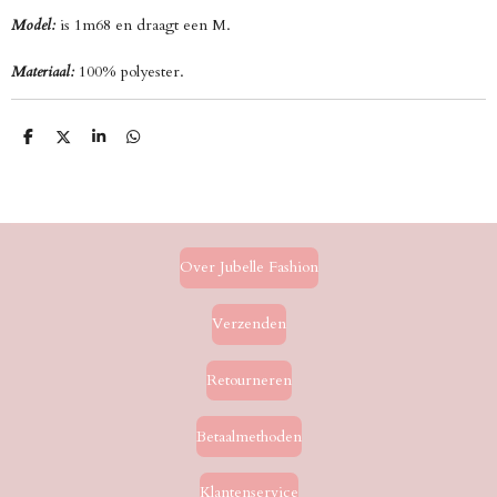
Model:
is 1m68 en draagt een M.
Materiaal:
100% polyester.
D
D
S
D
e
e
h
e
l
e
a
l
e
l
r
e
n
e
n
Over Jubelle Fashion
Verzenden
Retourneren
Betaalmethoden
Klantenservice