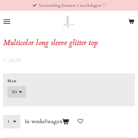
Verzending binnen 3 werkdagen ♡︎
Ga
direct
naar
de
hoofdinhoud
Multicolor long sleeve glitter top
€ 34,99
Maat
In winkelwagen