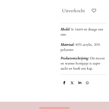
Uitverkocht
Model:
Is 1m64 en draagt one
size.
Materiaal:
80% acrylic, 20%
polyester.
Productomschrijving:
Dit mooie
en warme bontjasje is super
zacht en heeft een kap.
D
D
S
D
e
e
h
e
l
e
a
l
e
l
r
e
n
e
n