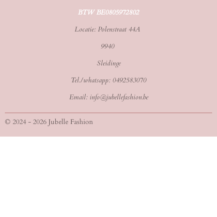
BTW BE0805972802
Locatie: Polenstraat 44A
9940
Sleidinge
Tel./whatsapp: 0492583070
Email: info@jubellefashion.be
© 2024 - 2026 Jubelle Fashion