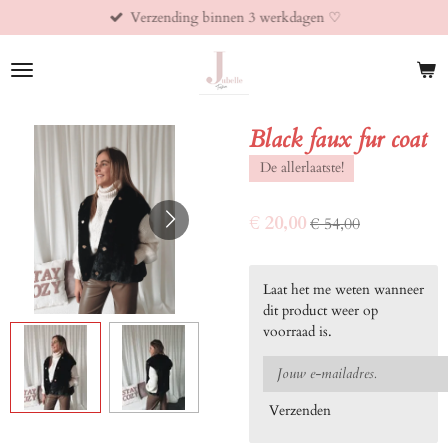
Verzending binnen 3 werkdagen ♡︎
Ga
direct
naar
de
hoofdinhoud
Black faux fur coat
De allerlaatste!
€ 20,00
€ 54,00
Laat het me weten wanneer
dit product weer op
voorraad is.
Verzenden