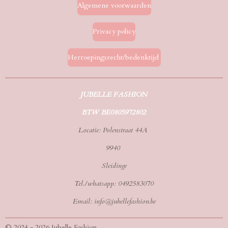
Algemene voorwaarden
Privacy policy
Herroepingsrecht/bedenktijd
JUBELLE FASHION
BTW BE0805972802
Locatie: Polenstraat 44A
9940
Sleidinge
Tel./whatsapp: 0492583070
Email: info@jubellefashion.be
© 2024 - 2026 Jubelle Fashion