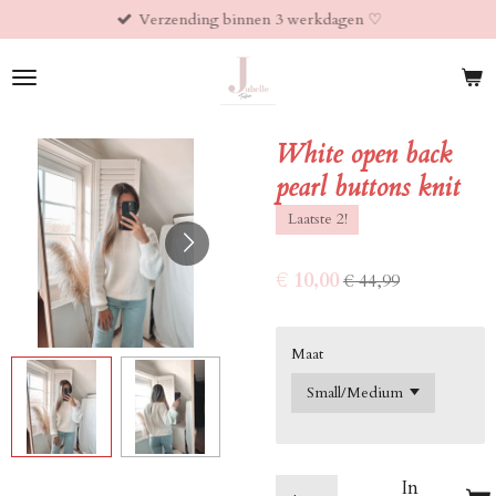
Verzending binnen 3 werkdagen ♡︎
Ga
direct
naar
de
hoofdinhoud
White open back
pearl buttons knit
Laatste 2!
€ 10,00
€ 44,99
Maat
In