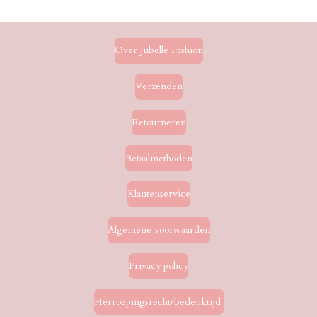
e
l
r
e
n
e
n
Over Jubelle Fashion
Verzenden
Retourneren
Betaalmethoden
Klantenservice
Algemene voorwaarden
Privacy policy
Herroepingsrecht/bedenktijd