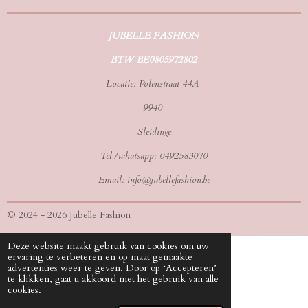
JUBELLE FASHION
BTW BE0805972802
Locatie: Polenstraat 44A
9940
Sleidinge
Tel./whatsapp: 0492583070
Email: info@jubellefashion.be
© 2024 - 2026 Jubelle Fashion
Deze website maakt gebruik van cookies om uw
ervaring te verbeteren en op maat gemaakte
advertenties weer te geven. Door op ‘Accepteren’
te klikken, gaat u akkoord met het gebruik van alle
cookies.