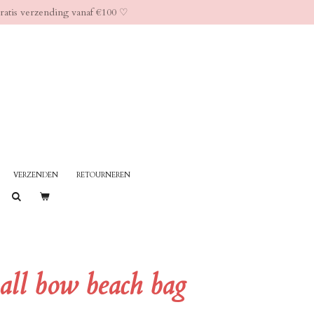
ratis verzending vanaf €100 ♡︎
VERZENDEN
RETOURNEREN
ll bow beach bag