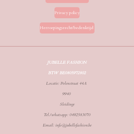
Privacy policy
Herroepingsrecht/bedenktijd
JUBELLE FASHION
BTW BE0805972802
Locatie: Polenstraat 44A
9940
Sleidinge
Tel./whatsapp: 0492583070
Email: info@jubellefashion.be