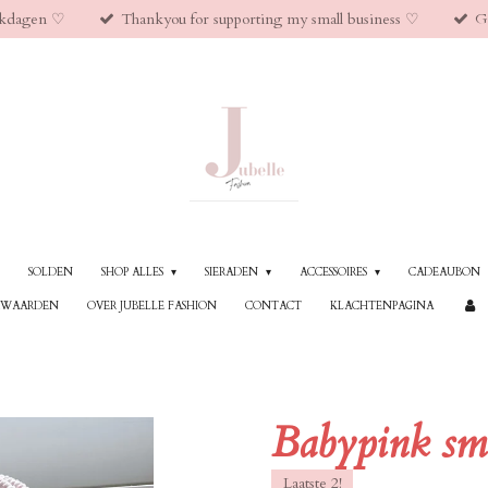
kdagen ♡︎
Thankyou for supporting my small business ♡︎
G
SOLDEN
SHOP ALLES
SIERADEN
ACCESSOIRES
CADEAUBON
RWAARDEN
OVER JUBELLE FASHION
CONTACT
KLACHTENPAGINA
Babypink sma
Laatste 2!