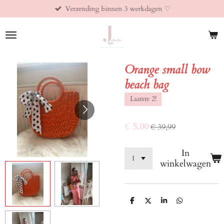
Verzending binnen 3 werkdagen ♡︎
Ga
direct
naar
de
hoofdinhoud
Orange small bow
beach bag
Laatste 2!
€ 5,00
€ 39,99
In
winkelwagen
D
D
S
D
e
e
h
e
l
e
a
l