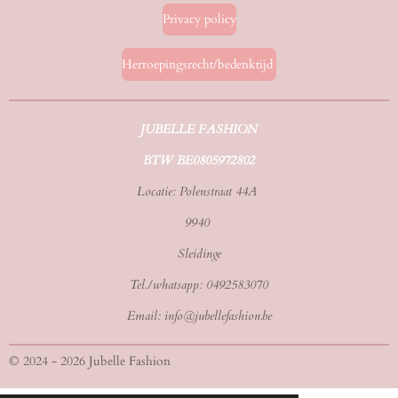
Privacy policy
Herroepingsrecht/bedenktijd
JUBELLE FASHION
BTW BE0805972802
Locatie: Polenstraat 44A
9940
Sleidinge
Tel./whatsapp: 0492583070
Email: info@jubellefashion.be
© 2024 - 2026 Jubelle Fashion