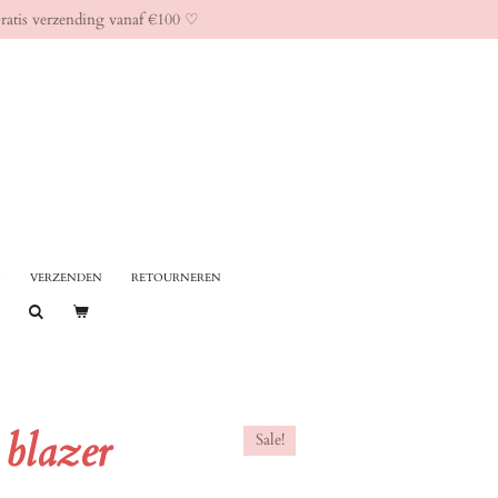
ratis verzending vanaf €100 ♡︎
N
VERZENDEN
RETOURNEREN
 blazer
Sale!