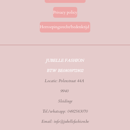
Privacy policy
Herroepingsrecht/bedenktijd
JUBELLE FASHION
BTW BE0805972802
Locatie: Polenstraat 44A
9940
Sleidinge
Tel./whatsapp: 0492583070
Email: info@jubellefashion.be