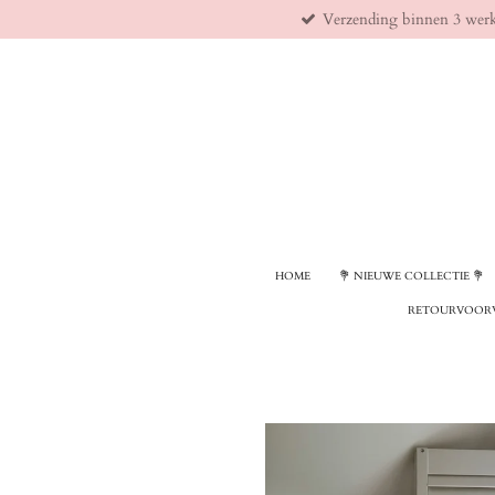
Verzending binnen 3 wer
Ga
direct
naar
de
hoofdinhoud
HOME
💐 NIEUWE COLLECTIE 💐
RETOURVOOR