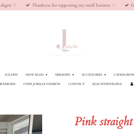
kdagen ♡︎
Thankyou for supporting my small business ♡︎
G
SOLDEN
SHOP ALLES
SIERADEN
ACCESSOIRES
CADEAUBO
WAARDEN
OVER JUBELLE FASHION
CONTACT
KLACHTENPAGINA
Pink straight