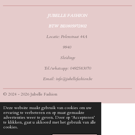
JUBELLE FASHION
BTW BE0805972802
Locatie: Polenstraat 44A
9940
Sleidinge
Tel./whatsapp: 0492583070
Email: info@jubellefashion.be
© 2024 - 2026 Jubelle Fashion
Deze website maakt gebruik van cookies om uw
ervaring te verbeteren en op maat gemaakte
advertenties weer te geven. Door op ‘Accepteren’
te klikken, gaat u akkoord met het gebruik van alle
cookies.