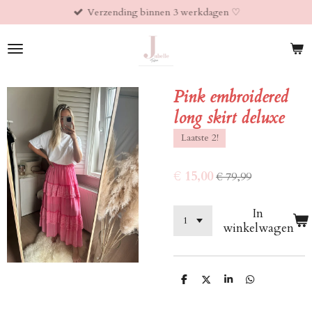
Verzending binnen 3 werkdagen ♡︎
Ga
direct
naar
de
hoofdinhoud
Pink embroidered
long skirt deluxe
Laatste 2!
€ 15,00
€ 79,99
In
winkelwagen
D
D
S
D
e
e
h
e
l
e
a
l