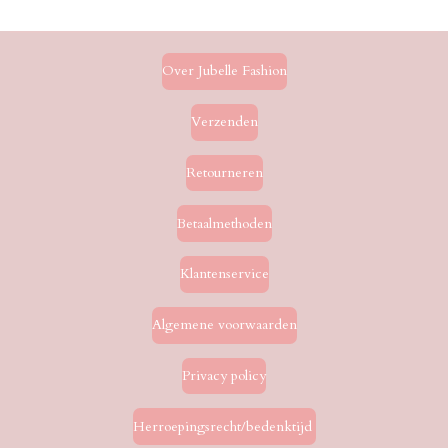
e
l
r
e
n
e
n
Over Jubelle Fashion
Verzenden
Retourneren
Betaalmethoden
Klantenservice
Algemene voorwaarden
Privacy policy
Herroepingsrecht/bedenktijd