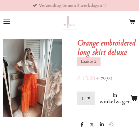
Verzending binnen 3 werkdagen ♡︎
Ga
direct
naar
de
hoofdinhoud
Orange embroidered
long skirt deluxe
Laatste 2!
€ 15,00
€ 79,99
In
winkelwagen
D
D
S
D
e
e
h
e
l
e
a
l