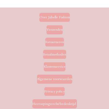
e
l
r
e
n
e
n
Over Jubelle Fashion
Verzenden
Retourneren
Betaalmethoden
Klantenservice
Algemene voorwaarden
Privacy policy
Herroepingsrecht/bedenktijd