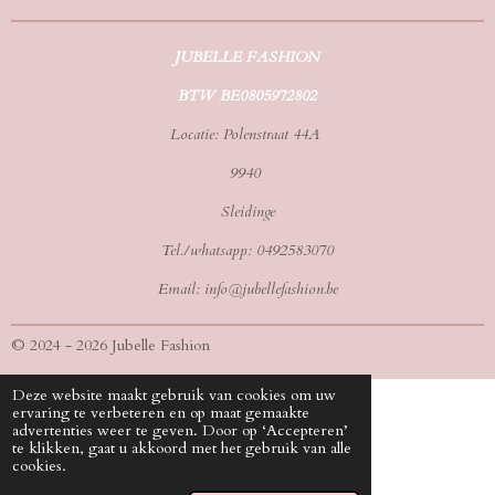
JUBELLE FASHION
BTW BE0805972802
Locatie: Polenstraat 44A
9940
Sleidinge
Tel./whatsapp: 0492583070
Email: info@jubellefashion.be
© 2024 - 2026 Jubelle Fashion
Deze website maakt gebruik van cookies om uw
ervaring te verbeteren en op maat gemaakte
advertenties weer te geven. Door op ‘Accepteren’
te klikken, gaat u akkoord met het gebruik van alle
cookies.