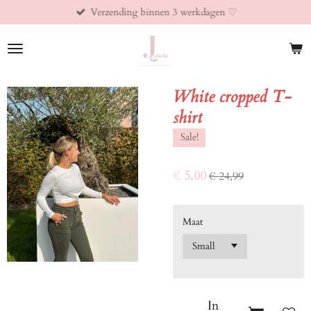
Verzending binnen 3 werkdagen ♡︎
Ga
direct
naar
de
hoofdinhoud
White cropped T-
shirt
Sale!
€ 5,00
€ 24,99
Maat
In