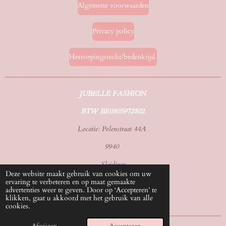
Algemene voorwaarden
Privacy policy
Herroepingsrecht/bedenktijd
JUBELLE FASHION
BTW BE0805972802
Locatie: Polenstraat 44A
9940
Sleidinge
Deze website maakt gebruik van cookies om uw
ervaring te verbeteren en op maat gemaakte
Tel./whatsapp: 0492583070
advertenties weer te geven. Door op ‘Accepteren’ te
klikken, gaat u akkoord met het gebruik van alle
Email: info@jubellefashion.be
cookies.
© 2024 - 2026 Jubelle Fashion