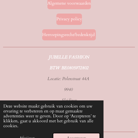
Algemene voorwaarden
Privacy policy
Herroepingsrecht/bedenktijd
JUBELLE FASHION
BTW BE0805972802
Locatie: Polenstraat 44A
9940
Sleidinge
Deze website maakt gebruik van cookies om uw
ervaring te verbeteren en op maat gemaakte
Tel./whatsapp: 0492583070
advertenties weer te geven. Door op ‘Accepteren’ te
klikken, gaat u akkoord met het gebruik van alle
Email: info@jubellefashion.be
cookies.
© 2024 - 2026 Jubelle Fashion