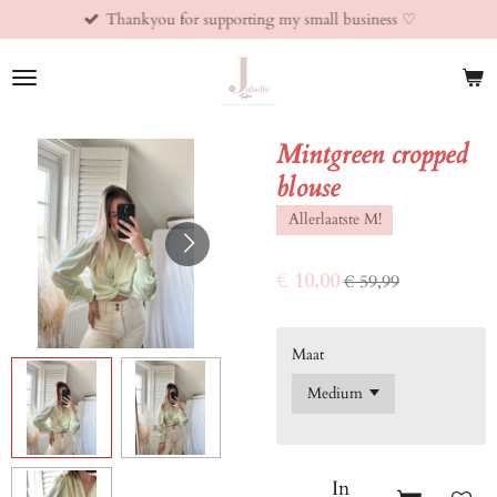
Thankyou for supporting my small business ♡︎
Ga
direct
naar
de
hoofdinhoud
Mintgreen cropped
blouse
Allerlaatste M!
€ 10,00
€ 59,99
Maat
In