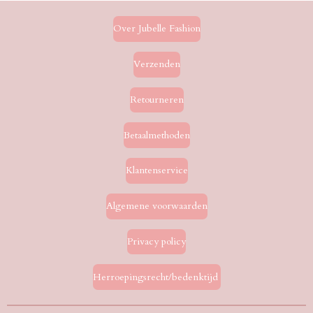
Over Jubelle Fashion
Verzenden
Retourneren
Betaalmethoden
Klantenservice
Algemene voorwaarden
Privacy policy
Herroepingsrecht/bedenktijd